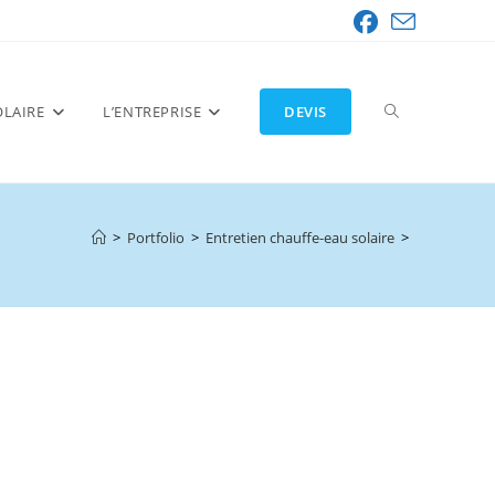
OLAIRE
L’ENTREPRISE
DEVIS
TOGGLE
>
Portfolio
>
Entretien chauffe-eau solaire
>
WEBSITE
SEARCH