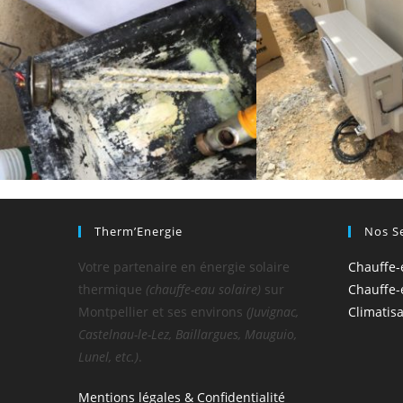
Therm’Energie
Nos S
Votre partenaire en énergie solaire
Chauffe-
thermique
(chauffe-eau solaire)
sur
Chauffe
Montpellier et ses environs
(Juvignac,
Climatis
Castelnau-le-Lez, Baillargues, Mauguio,
Lunel, etc.)
.
Mentions légales & Confidentialité