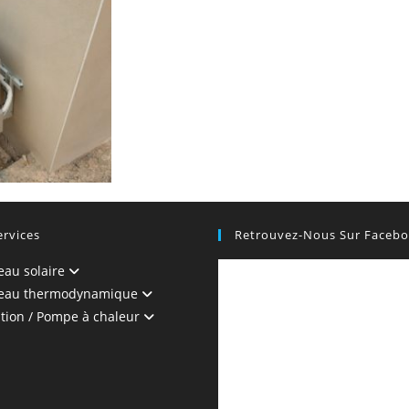
ervices
Retrouvez-Nous Sur Faceb
eau solaire
-eau thermodynamique
ation / Pompe à chaleur