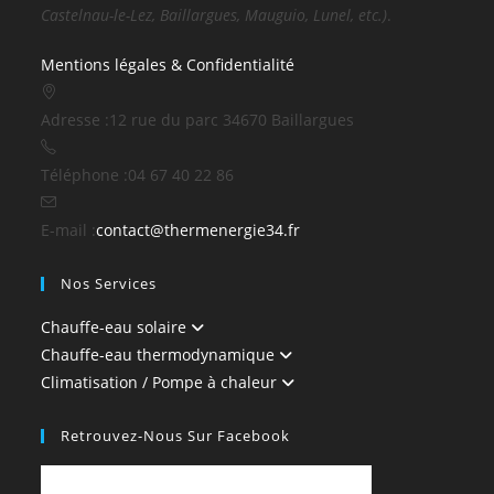
Castelnau-le-Lez, Baillargues, Mauguio, Lunel, etc.)
.
Mentions légales & Confidentialité
Adresse :
12 rue du parc 34670 Baillargues
Téléphone :
04 67 40 22 86
S’ouvre
E-mail :
contact@thermenergie34.fr
dans
Nos Services
votre
application
Chauffe-eau solaire
Chauffe-eau thermodynamique
Climatisation / Pompe à chaleur
Retrouvez-Nous Sur Facebook