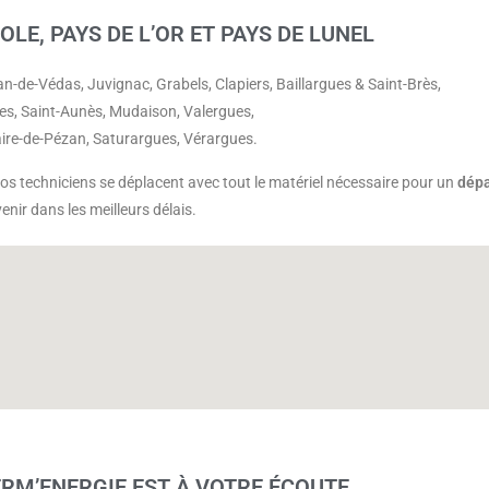
LE, PAYS DE L’OR ET PAYS DE LUNEL
ean-de-Védas, Juvignac, Grabels, Clapiers, Baillargues & Saint-Brès,
ues, Saint-Aunès, Mudaison, Valergues,
zaire-de-Pézan, Saturargues, Vérargues.
 nos techniciens se déplacent avec tout le matériel nécessaire pour un
dépa
nir dans les meilleurs délais.
RM’ENERGIE EST À VOTRE ÉCOUTE