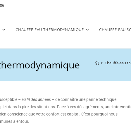
 86
N
CHAUFFE-EAU THERMODYNAMIQUE
CHAUFFE-EAU S
 thermodynamique
>
Chauffe-eau 
usceptible
– au fil des années –
de connaître une panne technique
mplet dans la pire des situations. Face à ces désagréments, une
intervent
ien conscience que votre confort est capital. C’est pourquoi nous
mmunes alentour.