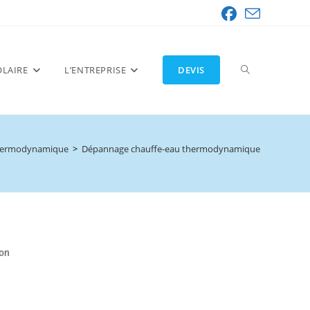
OLAIRE
L’ENTREPRISE
DEVIS
TOGGLE
thermodynamique
>
Dépannage chauffe-eau thermodynamique
WEBSITE
SEARCH
ion