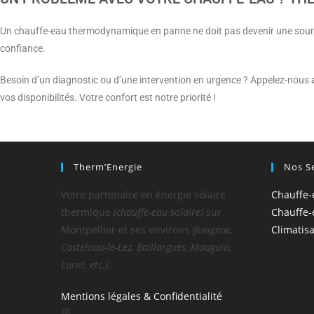
Un chauffe-eau thermodynamique en panne ne doit pas devenir une sourc
confiance.
Besoin d’un diagnostic ou d’une intervention en urgence ? Appelez-nous
vos disponibilités. Votre confort est notre priorité !
Therm’Energie
Nos S
Votre partenaire en énergie solaire
Chauffe-
thermique
(chauffe-eau solaire)
sur
Chauffe
Montpellier et ses environs
(Juvignac,
Climatis
Castelnau-le-Lez, Baillargues, Mauguio,
Lunel, etc.)
.
Mentions légales & Confidentialité