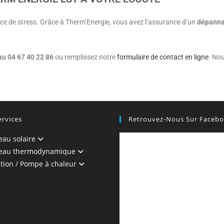
e de stress. Grâce à Therm’Energie, vous avez l’assurance d’un
dépannag
au 04 67 40 22 86
ou remplissez notre
formulaire de contact en ligne
. No
ervices
Retrouvez-Nous Sur Faceb
eau solaire
-eau thermodynamique
ation / Pompe à chaleur