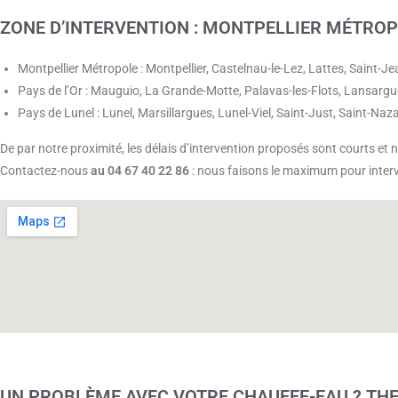
ZONE D’INTERVENTION : MONTPELLIER MÉTROPO
Montpellier Métropole : Montpellier, Castelnau-le-Lez, Lattes, Saint-J
Pays de l’Or : Mauguio, La Grande-Motte, Palavas-les-Flots, Lansarg
Pays de Lunel : Lunel, Marsillargues, Lunel-Viel, Saint-Just, Saint-Na
De par notre proximité, les délais d’intervention proposés sont courts et
Contactez-nous
au 04 67 40 22 86
: nous faisons le maximum pour interve
UN PROBLÈME AVEC VOTRE CHAUFFE-EAU ? THE